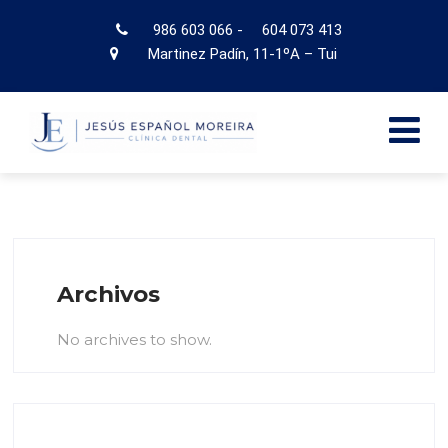
986 603 066
-
604 073 413
Martinez Padín, 11-1ºA – Tui
Archivos
No archives to show.